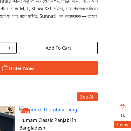
unnati স্টাইল অনুসরণ করে পোশাক পরতে পছন্দ করেন, তাদের জন্য এটি আদর্শ নির্বাচন।
যাচ্ছে M, L, XL এবং XXL সাইজে, যাতে প্রত্যেকে নিজের সঠিক ফিট বেছে নিতে
জাবি খুঁজছেন যা একই সাথে মার্জিত, Sunnati এবং আরামদায়ক — তাহলে Humam R
Add To Cart
Order Now
See All
33 %
33 %
Tk
Humam Classic Panjabi In
Humam Classi
Items
Bangladesh
Bangladesh