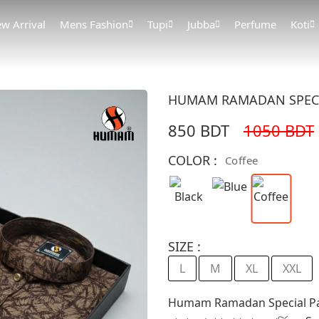
w Arrival
Mens Fashion
Tupi
Jubba
Perfume
Koti
HUMAM RAMADAN SPECIAL
850 BDT
1050 BDT
COLOR :
Coffee
SIZE :
L
M
XL
XXL
Humam Ramadan Special Panjabi হল