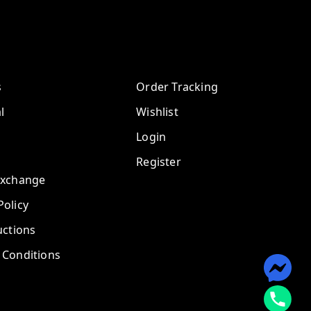
s
Order Tracking
l
Wishlist
Login
Register
Exchange
olicy
uctions
 Conditions