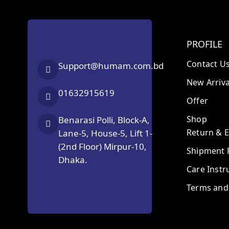
PROFILE
Contact U
Support@humam.com.bd
New Arriva
01632915619
Offer
Shop
Benarasi Polli, Block-A,
Return & 
Lane-5, House-5, Lift 1-
(2nd Floor) Mirpur-10,
Shipment P
Dhaka.
Care Instr
Terms and